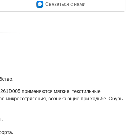
Связаться c нами
бство.
 261D005 применяются мягкие, текстильные
ая микросотрясения, возникающие при ходьбе. Обувь
ы.
форта.