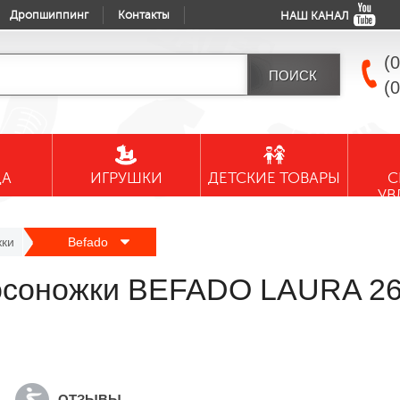
Дропшиппинг
Контакты
НАШ КАНАЛ
(
(
ДА
ИГРУШКИ
ДЕТСКИЕ ТОВАРЫ
С
УВ
жки
Befado
босоножки BEFADO LAURA 2
ОТЗЫВЫ