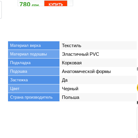
780
грн.
Текстиль
Материал верха
Эластичный PVC
Материал подошвы
Корковая
Подкладка
Анатомической формы
Подошва
Да
Застежка
Черный
Цвет
Польша
Страна производитель