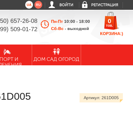
UA
RU
ВОЙТИ
РЕГИСТРАЦИЯ
050) 657-26-08
0
Пн-Пт
10:00 - 18:00
тов.
099) 509-01-72
Сб-Вс
- выходной
КОРЗИНА:)
ПОРТ И
ДОМ САД ОГОРОД
ЛЕЧЕНИЯ
61D005
Артикул:
261D005