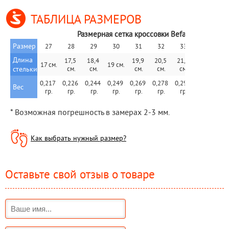
ТАБЛИЦА РАЗМЕРОВ
Размерная сетка кроссовки Befado 
Размер
27
28
29
30
31
32
33
34
3
Длина 
17,5 
18,4 
19,9 
20,5 
21,2 
21,8 
22,
17 см.
19 см.
стельки
см.
см.
см.
см.
см.
см.
с
0,217 
0,226 
0,244 
0,249 
0,269 
0,278 
0,297 
0,309 
0,3
Вес
гр.
гр.
 гр.
гр.
гр.
гр.
гр.
гр.
г
* Возможная погрешность в замерах 2-3 мм.
Как выбрать нужный размер?
Оставьте свой отзыв о товаре