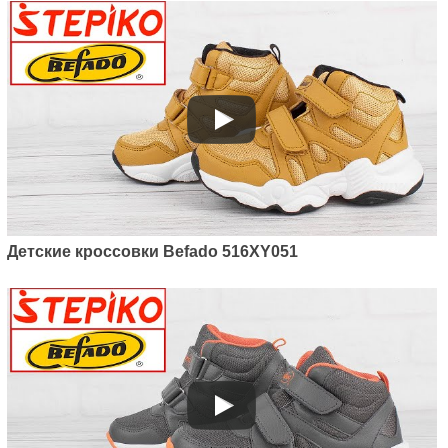
Befado Trek 515Y002
1450
грн.
Детские кроссовки Befado 516XY051
Артикул: 515Y001
Детские трекинговые кроссовки
Befado Trek 515Y001
1250
грн.