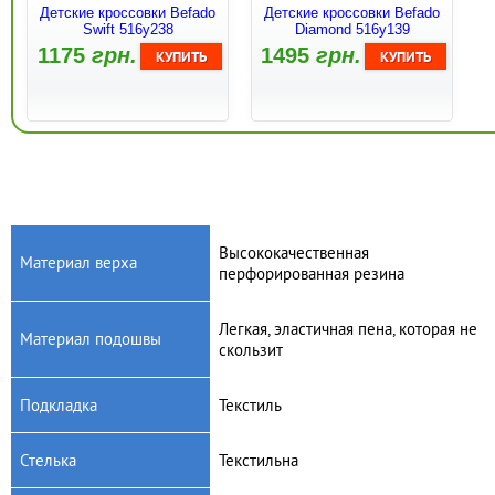
Детские кроссовки Befado
Детские кроссовки Befado
Swift 516y238
Diamond 516y139
1175
грн.
1495
грн.
Высококачественная
Материал верха
перфорированная резина
Артикул: 516x242
Артикул: 515Y002
Легкая, эластичная пена, которая не
Материал подошвы
Детские кроссовки Befado
Детские трекинговые
скользит
Swift 516x242
кроссовки Befado Trek
515Y002
1175
грн.
1450
грн.
Подкладка
Текстиль
Стелька
Текстильна