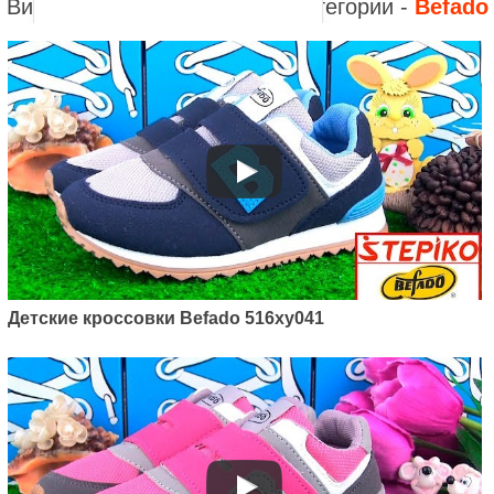
Видео к другим товарам из категории -
Befado
Артикул: 516y139
Детские кроссовки Befado
Diamond 516y139
1495
грн.
Детские кроссовки Befado 516xy041