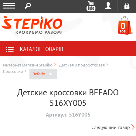
0
тов.
КАТАЛОГ ТОВАРІВ
Интернет магазин Stepiko
Детская и подростковая
Кроссовки
Befado
Детские кроссовки BEFADO
516XY005
Артикул:
516Y005
Следующий товар