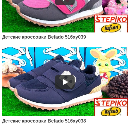
Артикул: 516x242
Детские кроссовки Befado Swift
516x242
Детские кроссовки Befado 516xy039
1175
грн.
Артикул: 515Y002
Детские кроссовки Befado 516xy038
Детские трекинговые кроссовки