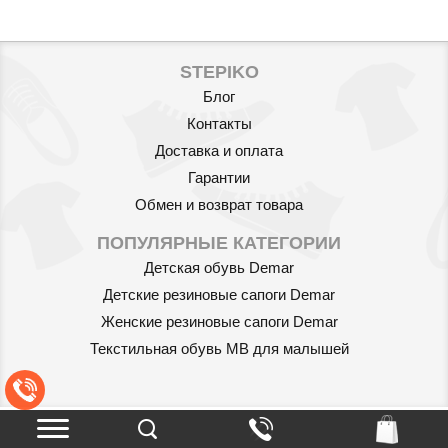
STEPIKO
Блог
Контакты
Доставка и оплата
Гарантии
Обмен и возврат товара
Артикул: 879/03
ПОПУЛЯРНЫЕ КАТЕГОРИИ
Детская обувь Demar
Шейный платок-слюнявчик
Детские резиновые сапоги Demar
Babyono 879/03 So Cute
120
Женские резиновые сапоги Demar
грн.
Текстильная обувь MB для малышей