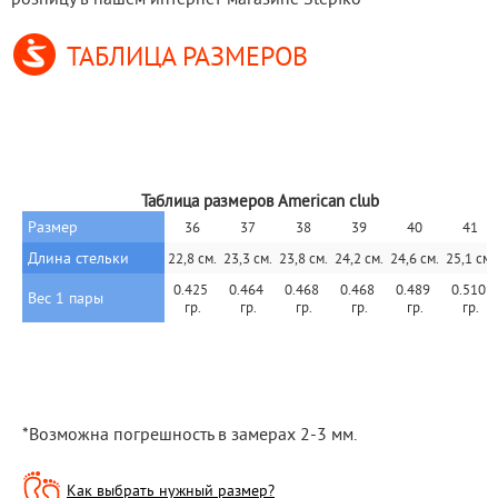
ТАБЛИЦА РАЗМЕРОВ
Таблица размеров American club
Размер
36
37
38
39
40
41
Длина стельки
22,8 см.
23,3 см.
23,8 см.
24,2 см.
24,6 см.
25,1 см.
0.425 
0.464 
0.468 
0.468 
0.489 
0.510 
Вес 1 пары
гр.
гр.
гр.
гр.
гр.
гр.
*Возможна погрешность в замерах 2-3 мм.
Как выбрать нужный размер?