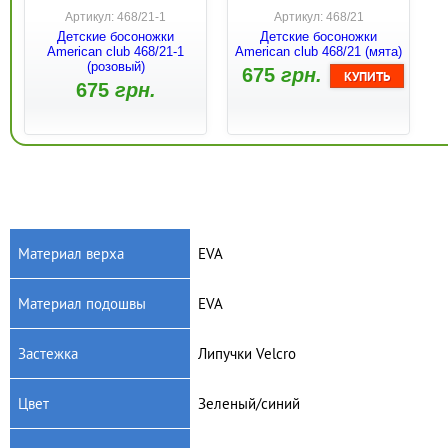
Артикул: 468/21-1
Артикул: 468/21
Детские босоножки
Детские босоножки
American club 468/21-1
American club 468/21 (мята)
(розовый)
675
грн.
675
грн.
Материал верха
EVA
Материал подошвы
EVA
Артикул: 448/21-1
Артикул: 448/21
Детские босоножки
Детские босоножки
Застежка
Липучки Velcro
American club 448/21-1
American club 448/21
(серый/синий)
(черный/зеленый)
670
грн.
670
грн.
Цвет
Зеленый/синий