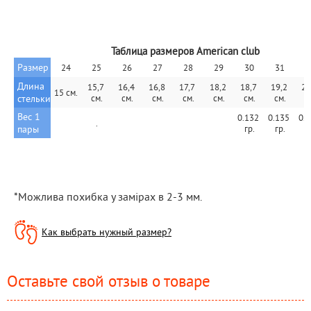
Таблица размеров American club
Размер
24
25
26
27
28
29
30
31
3
Длина 
15,7 
16,4 
16,8 
17,7 
18,2 
18,7 
19,2 
20,
15 см.
стельки
см.
см.
см.
см.
см.
см.
см.
с
Вес 1 
0.132 
0.135 
0.1
.
пары
гр.
гр.
г
*Можлива похибка у замірах в 2-3 мм.
Как выбрать нужный размер?
Оставьте свой отзыв о товаре