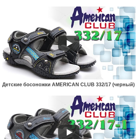
Артикул: 448/21
Детские босоножки AMERICAN CLUB 332/17 (черный)
Детские босоножки American
club 448/21 (черный/зеленый)
670
грн.