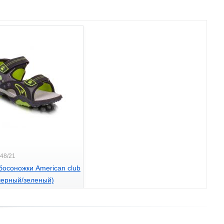
448/21
босоножки American club
черный/зеленый)
.