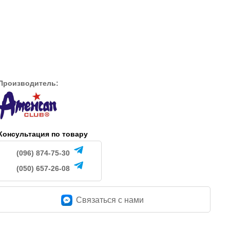
670
685
.
грн.
грн.
Производитель:
Консультация по товару
(096) 874-75-30
(050) 657-26-08
Связаться c нами