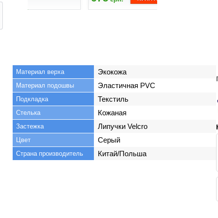
675
670
грн.
грн
Экокожа
Материал верха
Эластичная PVC
Материал подошвы
Текстиль
Подкладка
Кожаная
Стелька
Липучки Velcro
Застежка
Серый
Цвет
Китай/Польша
Страна производитель