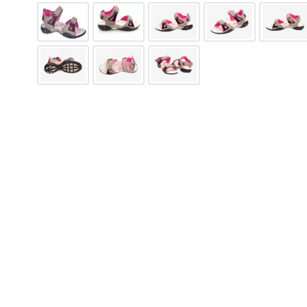
685
грн.