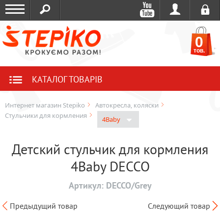
0
тов.
КАТАЛОГ ТОВАРІВ
Интернет магазин Stepiko
Автокресла, коляски
Стульчики для кормления
4Baby
Детский стульчик для кормления
4Baby DECCO
Артикул:
DECCO/Grey
Предыдущий товар
Следующий товар