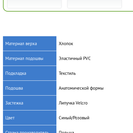
Материал верха
Хлопок
Материал подошвы
Эластичный PVC
Артикул: 290Y210
Артикул: 290Y212
Детские текстильные
Детские текстильные
Подкладка
Текстиль
мокасины Befado Skate
мокасины Befado Skate
290Y210
290Y212
525
грн.
495
грн.
Подошва
Анатомической формы
Застежка
Липучка Velcro
Цвет
Синый/Розовый
Страна производитель
Польша