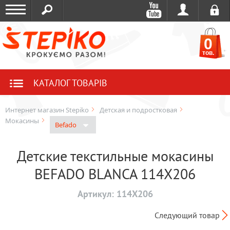
0
тов.
КАТАЛОГ ТОВАРІВ
Интернет магазин Stepiko
Детская и подростковая
Мокасины
Befado
Детские текстильные мокасины
BEFADO BLANCA 114X206
Артикул:
114X206
Следующий товар